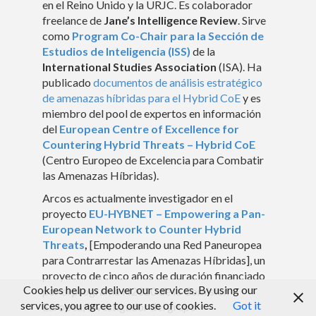
en el Reino Unido y la URJC. Es colaborador
freelance de
Jane’s Intelligence Review
. Sirve
Peer Review
como
Program Co-Chair para la Sección de
Estudios de
Inteligencia (ISS)
de la
Medios de comunicación
International Studies Association
(ISA). Ha
publicado
documentos de análisis estratégico
Blog
de amenazas híbridas para el Hybrid CoE
y es
miembro del pool de expertos en información
del
European Centre of Excellence for
Countering Hybrid Threats – Hybrid CoE
(Centro Europeo de Excelencia para Combatir
las Amenazas Híbridas).
Arcos es actualmente investigador en el
proyecto
EU-HYBNET – Empowering a Pan-
European Network to Counter Hybrid
Threats
,
[Empoderando una Red Paneuropea
para Contrarrestar las Amenazas Híbridas], un
proyecto de cinco años de duración financiado
Cookies help us deliver our services. By using our
por el programa H2020 de la Comisión
services, you agree to our use of cookies.
Got it
Europea; investigador del grupo
© Rubén Arcos 2017