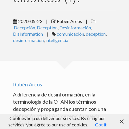
Peer Review
2020-05-23
|
Rubén Arcos
|
Medios de comunicación
Decepción
,
Deception
,
Desinformación
,
Disinformation
|
comunicación
,
deception
,
Blog
desinformación
,
inteligencia
Rubén Arcos
A diferencia de desinformación, en la
terminología de la OTAN los términos
decepción y propaganda cuentan con una
definición oficial. Así, decepción queda
Cookies help us deliver our services. By using our
definida como:
services, you agree to our use of cookies.
Got it
© Rubén Arcos 2017