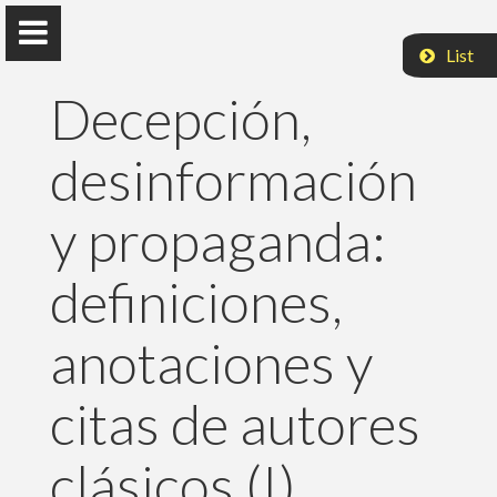
List
Decepción,
desinformación
Rubén Arcos
y propaganda:
Universidad Rey Juan Carlos
definiciones,
Presentación
anotaciones y
Docencia
citas de autores
Publicaciones
clásicos (I).
Eventos y actividades