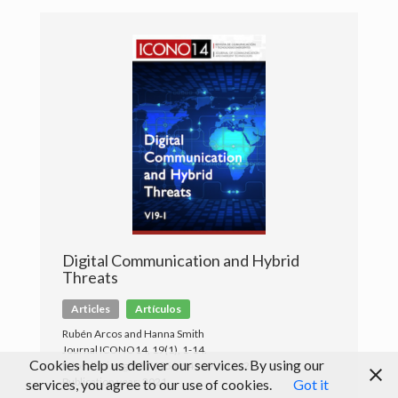
Peer Review
Medios de comunicación
Blog
Digital Communication and Hybrid
Threats
Articles
Artículos
Rubén Arcos and Hanna Smith
Journal ICONO14, 19(1), 1-14.
Cookies help us deliver our services. By using our
https://doi.org/10.7195/ri14.v19i1.1662
Publication year: 2021
services, you agree to our use of cookies.
Got it
© Rubén Arcos 2017